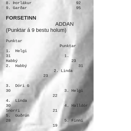
8. Þorlákur 92
9. Garðar 95
FORSETINN
ADDAN
(Punktar á 9 bestu holum)
Punktar
Punktar
1. Helgi
31 1.
Habbý 23
2. Habbý 31
2. Linda
23
3. Dóri G
30 3. Helgi
22
4. Linda
30 4. Halldór
Snorri 21
5. Guðrún
28 5. Finni
19