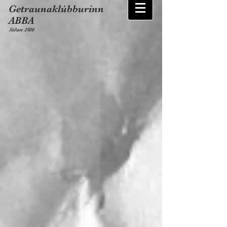
Getraunaklúbburinn
ABBA
Síðan 1986