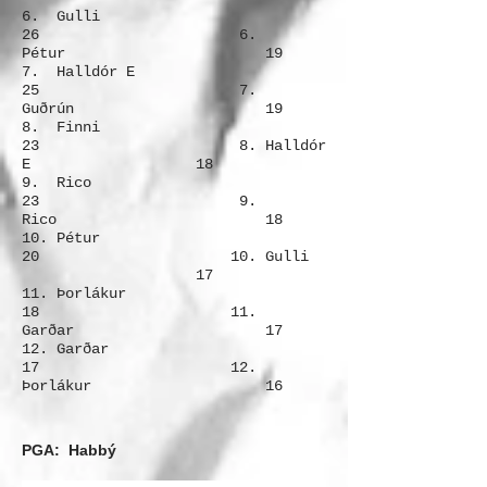
6. Gulli
26
6.
Pétur 19
7. Halldór E
25
7.
Guðrún 19
8. Finni
23
8. Halldór
E 18
9. Rico
23
9.
Rico 18
10. Pétur
20
10. Gulli
17
11. Þorlákur
18
11.
Garðar 17
12. Garðar
17
12.
Þorlákur 16
PGA: Habbý