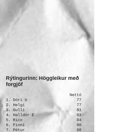
Rýtingurinn: Höggleikur með
forgjöf
Nettó
1. Dóri G 77
2. Helgi 77
3. Gulli 81
4. Halldór E 83
5. Rico 84
6. Finni 88
7. Pétur 88