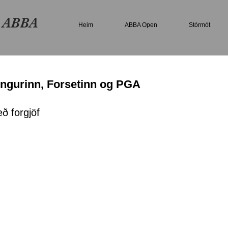
n ABBA
Heim
ABBA Open
Stórmót
ngurinn, Forsetinn og PGA
ð forgjöf