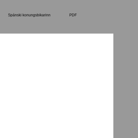
Spánski konungsbikarinn
PDF