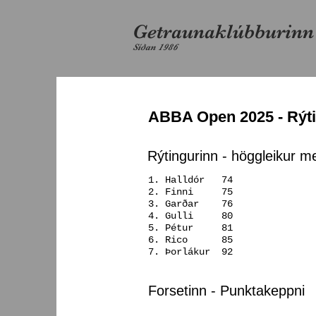
Getraunaklúbburin
Síðan 1986
ABBA Open 2025 - Rýti
Rýtingurinn - höggleikur me
1. Halldór 74
2. Finni 75
3. Garðar 76
4. Gulli 80
5. Pétur 81
6. Rico 85
7. Þorlákur 92
Forsetinn - Punktakeppni