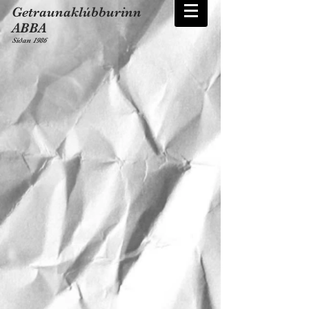
Getraunaklúbburinn
ABBA
Síðan 1986