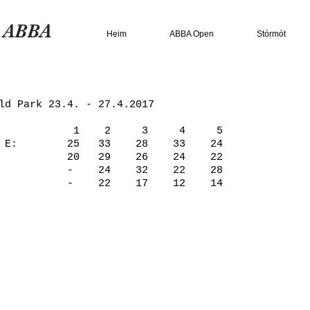
n ABBA
Heim
ABBA Open
Stórmót
ld Park 23.4. - 27.4.2017
 2 3 4 5
dór E: 25 33 28 33 24
li: 20 29 26 24 22
o: - 24 32 22 28
ðar: - 22 17 12 14