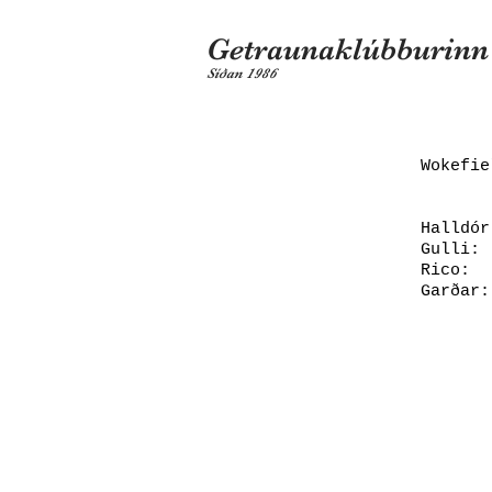
Getraunaklúbburin
Síðan 1986
Wokefie
1
Hall
Gul
Ric
Gar